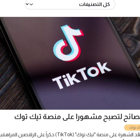
لم تعُد الشهرة على منصة "تيك توك" (TikTok) حكراً على الراقصين المراهقين