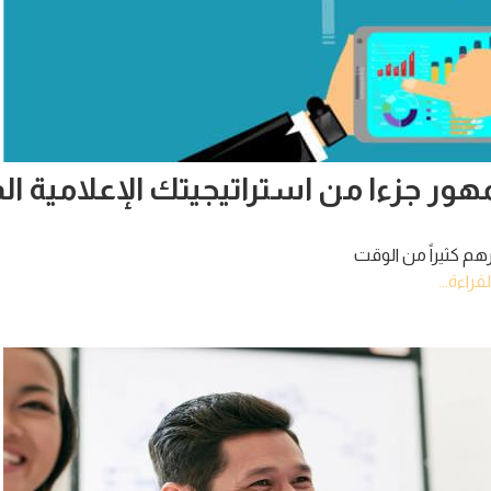
هور جزءا من استراتيجيتك الإعلامية ا
م كثيراً من الوقت
قراءة...